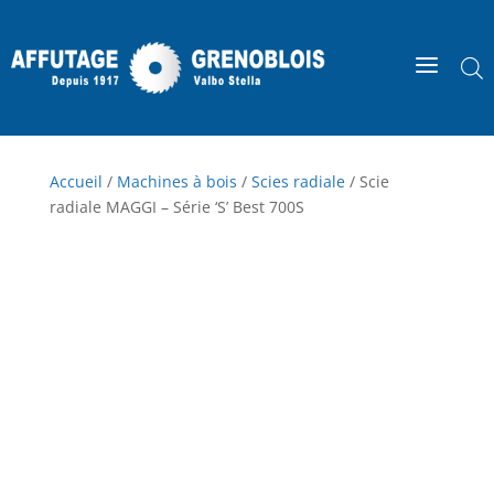
a
Accueil
/
Machines à bois
/
Scies radiale
/ Scie
radiale MAGGI – Série ‘S’ Best 700S