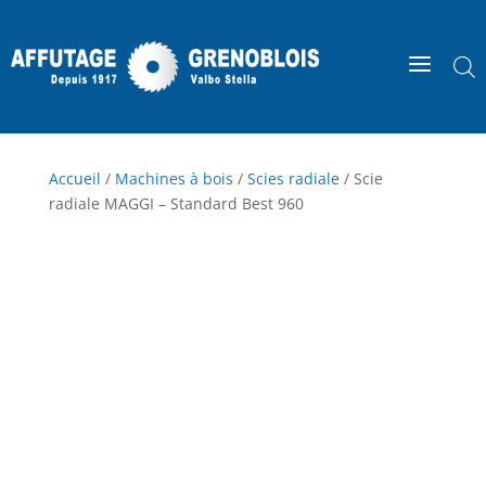
a
Accueil
/
Machines à bois
/
Scies radiale
/ Scie
radiale MAGGI – Standard Best 960