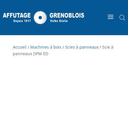
a
Accueil
/
Machines à bois
/
Scies à panneaux
/ Scie à
panneaux DPM ED