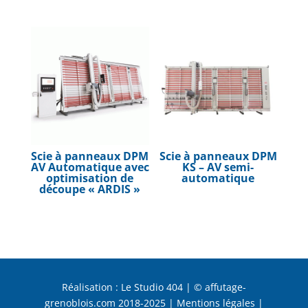
Scie à panneaux DPM
Scie à panneaux DPM
AV Automatique avec
KS – AV semi-
optimisation de
automatique
découpe « ARDIS »
Réalisation :
Le Studio 404
| © affutage-
grenoblois.com 2018-2025 |
Mentions légales
|