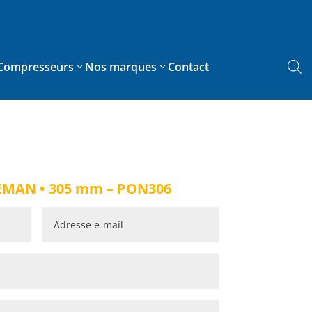
Compresseurs
Nos marques
Contact
Scies à chantourner
Scies à format
LEMAN • 305 mm – PON306
Scies à panneaux
Scies à ruban bois
Scies à ruban métal
Scies circulaires
Scies radiale