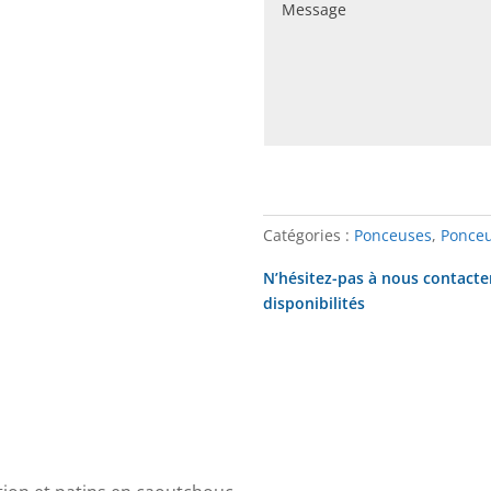
Mortaiseuses
Perceuses d’établi et à colonne
Perceuses industrielles
Plaqueuses de chants
Ponceuses
Catégories :
Ponceuses
,
Ponceu
Raboteuses
N’hésitez-pas à nous contacte
Raboteuses-dégauchisseuses
disponibilités
Tenonneuses
Toupies
Toupies-scie
Tours à bois