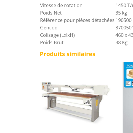
Vitesse de rotation
1450 T
Poids Net
35 kg
Référence pour pièces détachées
190500 
Gencod
370050
Colisage (LxlxH)
460 x 4
Poids Brut
38 Kg
Produits similaires