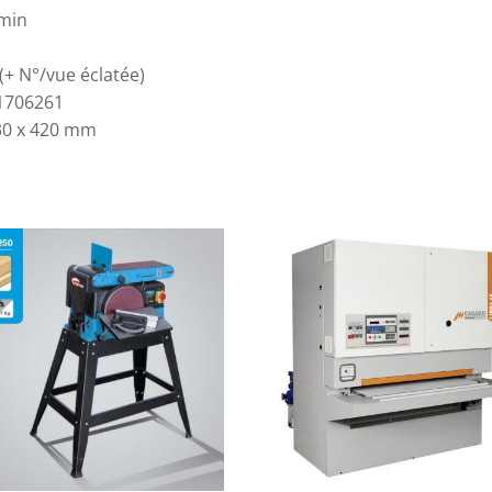
/min
(+ N°/vue éclatée)
1706261
30 x 420 mm