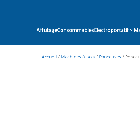
Affutage
Consommables
Electroportatif
Ma
Accueil
/
Machines à bois
/
Ponceuses
/ Ponce