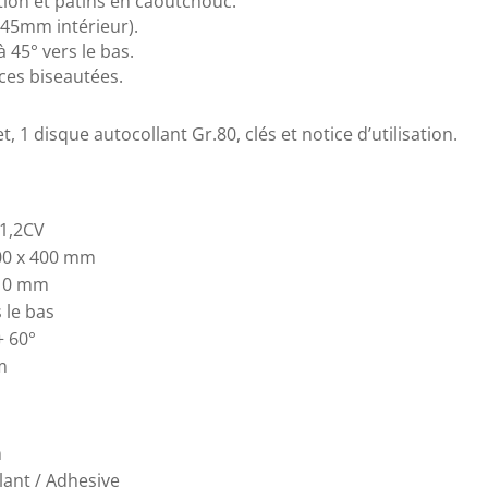
ation et patins en caoutchouc.
(45mm intérieur).
 45° vers le bas.
ces biseautées.
, 1 disque autocollant Gr.80, clés et notice d’utilisation.
1,2CV
00 x 400 mm
210 mm
 le bas
+ 60°
m
m
lant / Adhesive