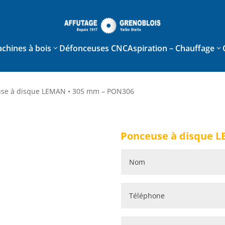
chines à bois
Défonceuses CNC
Aspiration – Chauffage
use à disque LEMAN • 305 mm – PON306
Affleureuses
Calibreuses
Ponceuse à disque 
Combinées
Dégauchisseuses
Corroyeuses
Défonceuses
Entraineurs