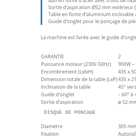
Bâti en fonte d’acier avec trous de fix
Sortie d’aspiration Ø52 mm extérieur 
Table en fonte d’aluminium inclinable à
Guide d’onglet pour le ponçage de piè
La machine est livrée avec le guide d’onglet
GARANTIE
2
Puissance moteur (230V-50Hz)
900W – 
Encombrement (LxlxH)
435 x 5
Dimension totale de la table (LxP)
435 x 
Inclinaison de la table
45° vers
Guide d’onglet
– 60° à 
Sortie d’aspiration
ø 52 m
DISQUE DE PONCAGE
Diamètre
305 m
Fixation
Autocol