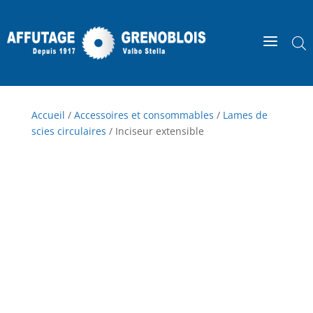
a
Accueil
/
Accessoires et consommables
/
Lames de
scies circulaires
/ Inciseur extensible