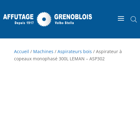
a
Accueil
/
Machines
/
Aspirateurs bois
/ Aspirateur à
copeaux monophasé 300L LEMAN – ASP302